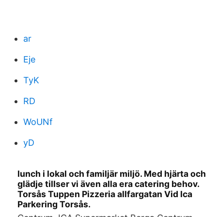
ar
Eje
TyK
RD
WoUNf
yD
lunch i lokal och familjär miljö. Med hjärta och
glädje tillser vi även alla era catering behov.
Torsås Tuppen Pizzeria allfargatan Vid Ica
Parkering Torsås.